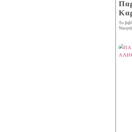
Παρ
Καρ
Tο βιβ
Νικητά