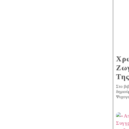
Χρω
Ζω
Τη
Στο βι
δημιού
Ψυχογε