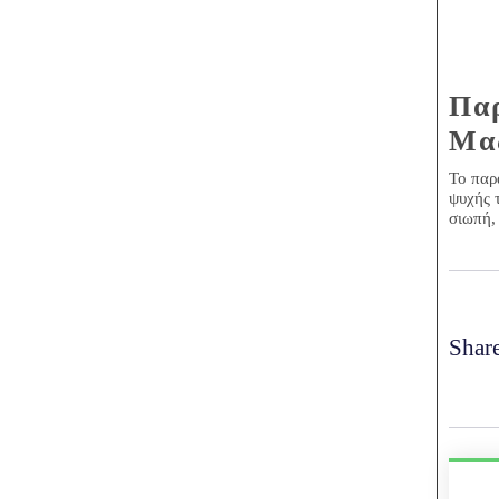
Παρ
Μα
Το παρ
ψυχής 
σιωπή,
Share