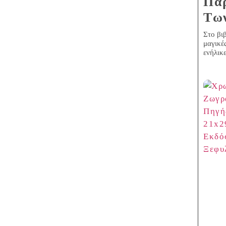
Παρ
Τω
Στο βιβ
μαγικέ
ενήλικ