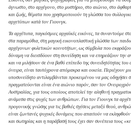
άγνωστο, στο αρχέγονο, στο μυστήριο, στο αιώνιο, στο άφθα
και ζωής, θέματα που χρησιμοποιούν τη γλώσσα του συλλογικ
αρχετύπων κατά τον Γιουνγκ.
Τα αρχέτυπα, παγκόσμιες αρχαϊκές εικόνες, τα συναντούμε στ
στα παραμύθια, στη μαγική εικονοπλαστική γλώσσα των παιδι
αρχέγονων φυλετικών κοινοτήτων, ως σύμβολα που εκφράζουν 
δύναμη να διεισδύουν στη συνείδηση και να επηρεάζουν την 
και να μιλήσουν σε ένα βαθύ επίπεδο της συνειδητότητας του
όνειρα, είναι ταυτόχρονα απόμακρα και οικεία. Περιέχουν μι
υποσυνείδητο αντιλαμβάνεται προκειμένου να μας οδηγήσει σ
πραγματεύονται είναι ένα αιώνιο παρόν, σαν τον Ονειροχρόν
Αυστραλίας, για τους οποίους αποτελεί την αληθινή πραγματι
ανάμεσα στις ψυχές των ανθρώπων. Για τον Γιουνγκ τα αρχ
προγονικής γνώσης για τις βαθιές σχέσεις μεταξύ θεού, ανθρ
είναι ζωντανές ψυχικές δυνάμεις που απαιτούν να εκληφθούν
και σωτηρίας και η παράβασή τους έχει σαν συνέπεια τους «κ