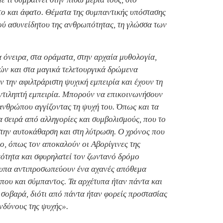
ρτο και άφατο. Θέματα της συμπαντικής υπόστασης
ού ασυνείδητου της ανθρωπότητας, τη γλώσσα των
α όνειρα, στα οράματα, στην αρχαία μυθολογία,
ών και στα μαγικά τελετουργικά δρώμενα
την αφιλτράριστη ψυχική εμπειρία και έχουν τη
αντιληπτή εμπειρία. Μπορούν να επικοινωνήσουν
 ανθρώπου αγγίζοντας τη ψυχή του. Όπως και τα
α σειρά από αλληγορίες και συμβολισμούς, που το
την αυτοκάθαρση και στη λύτρωση. Ο χρόνος που
ο, όπως τον αποκαλούν οι Αβορίγινες της
κότητα και σφυρηλατεί τον ζωντανό δρόμο
έτυπα αντιπροσωπεύουν ένα αχανές απόθεμα
ώπου και σύμπαντος. Τα αρχέτυπα ήταν πάντα και
 σοβαρά, διότι από πάντα ήταν φορείς προστασίας
ινδύνους της ψυχής».